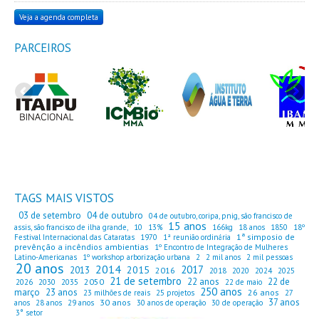
Veja a agenda completa
PARCEIROS
TAGS MAIS VISTOS
03 de setembro
04 de outubro
04 de outubro, coripa, pnig, são francisco de
15 anos
assis, são francisco de ilha grande,
10
13%
166kg
18 anos
1850
18º
1ª simposio de
Festival Internacional das Cataratas
1970
1ª reunião ordinária
prevênção a incêndios ambientias
1º Encontro de Integração de Mulheres
Latino-Americanas
1º workshop arborização urbana
2
2 mil anos
2 mil pessoas
20 anos
2014
2017
2015
2013
2016
2018
2020
2024
2025
21 de setembro
22 anos
22 de
2050
2026
2030
2035
22 de maio
250 anos
março
23 anos
26 anos
23 milhões de reais
25 projetos
27
37 anos
30 anos
anos
28 anos
29 anos
30 anos de operação
30 de operação
3° setor