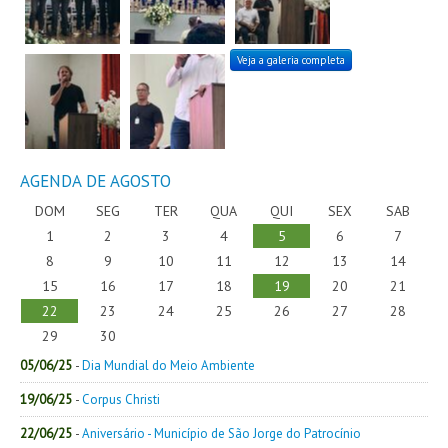
Veja a galeria completa
AGENDA DE AGOSTO
DOM
SEG
TER
QUA
QUI
SEX
SAB
1
2
3
4
5
6
7
8
9
10
11
12
13
14
15
16
17
18
19
20
21
22
23
24
25
26
27
28
29
30
05/06/25
-
Dia Mundial do Meio Ambiente
19/06/25
-
Corpus Christi
22/06/25
-
Aniversário - Município de São Jorge do Patrocínio