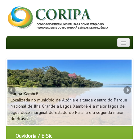
INSTITUCIONAL
DEPARTAMENTOS
TRANSPARÊNCIA
Pa
Lagoa Xambrê
Lo
INFORMATIVOS
ão
Localizada no município de Altônia e situada dentro do Parque
Na
ue
Nacional de Ilha Grande a Lagoa Xambrê é a maior lagoa de
da
NOTÍCIAS
m
água doce marginal do estado do Paraná e a segunda maior
se
do Brasil.
pe
FAQ
Ouvidoria / E-Sic
PROJETOS