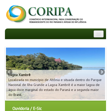
INSTITUCIONAL
DEPARTAMENTOS
TRANSPARÊNCIA
Pa
Lagoa Xambrê
Lo
INFORMATIVOS
ão
Localizada no município de Altônia e situada dentro do Parque
Na
ue
Nacional de Ilha Grande a Lagoa Xambrê é a maior lagoa de
da
NOTÍCIAS
m
água doce marginal do estado do Paraná e a segunda maior
se
do Brasil.
pe
FAQ
Ouvidoria / E-Sic
PROJETOS