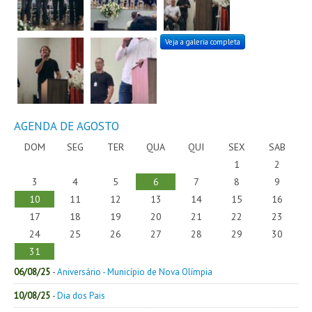
Veja a galeria completa
AGENDA DE AGOSTO
DOM
SEG
TER
QUA
QUI
SEX
SAB
1
2
3
4
5
6
7
8
9
10
11
12
13
14
15
16
17
18
19
20
21
22
23
24
25
26
27
28
29
30
31
06/08/25
-
Aniversário - Município de Nova Olímpia
10/08/25
-
Dia dos Pais