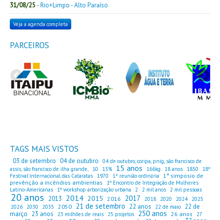
31/08/25
-
Rio+Limpo - Alto Paraíso
Veja a agenda completa
PARCEIROS
TAGS MAIS VISTOS
03 de setembro
04 de outubro
04 de outubro, coripa, pnig, são francisco de
15 anos
assis, são francisco de ilha grande,
10
13%
166kg
18 anos
1850
18º
1ª simposio de
Festival Internacional das Cataratas
1970
1ª reunião ordinária
prevênção a incêndios ambientias
1º Encontro de Integração de Mulheres
Latino-Americanas
1º workshop arborização urbana
2
2 mil anos
2 mil pessoas
20 anos
2014
2017
2015
2013
2016
2018
2020
2024
2025
21 de setembro
22 anos
22 de
2050
2026
2030
2035
22 de maio
250 anos
março
23 anos
26 anos
23 milhões de reais
25 projetos
27