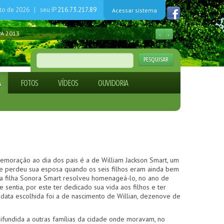
to de 2026 | seu IP
216.73.217.89
Acessar sistema
PA 2013
‹
›
estal para produtores rurais
ficado - CORIPA nº. 001/2022
PESQUISAR
ÁGUAS
ficado - CORIPA n.º 001/2024
A
FOTOS
VÍDEOS
OUVIDORIA
ficado - CORIPA n.º 001/2026
emoração ao dia dos pais é a de William Jackson Smart, um
ue perdeu sua esposa quando os seis filhos eram ainda bem
ua filha Sonora Smart resolveu homenageá-lo, no ano de
sentia, por este ter dedicado sua vida aos filhos e ter
 data escolhida foi a de nascimento de Willian, dezenove de
ifundida a outras famílias da cidade onde moravam, no