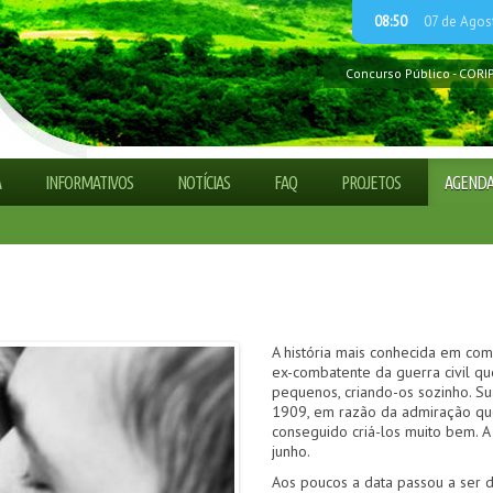
08:50
07 de Agos
Concurso Público - CORI
Guia explica Código Flor
Processo Seletivo Simpli
ADETUR CAMINHO DAS 
Processo Seletivo Simpli
A
INFORMATIVOS
NOTÍCIAS
FAQ
PROJETOS
AGEND
Processo Seletivo Simpli
A história mais conhecida em com
ex-combatente da guerra civil q
pequenos, criando-os sozinho. S
1909, em razão da admiração que 
conseguido criá-los muito bem. A
junho.
Aos poucos a data passou a ser d