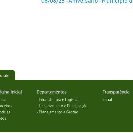
06/08/25 - Aniversário - Município
o site
ágina Inicial
Departamentos
Transparência
icial
- Infraestrutura e Logística
Inicial
arceiros
- Licenciamento e Fiscalização
otícias
- Planejamento e Gestão
otos