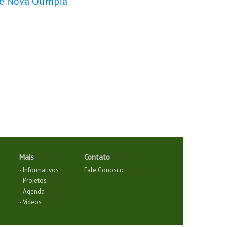
 de Nova Olímpia
Mais
Contato
- Informativos
Fale Conosco
- Projetos
- Agenda
- Vídeos