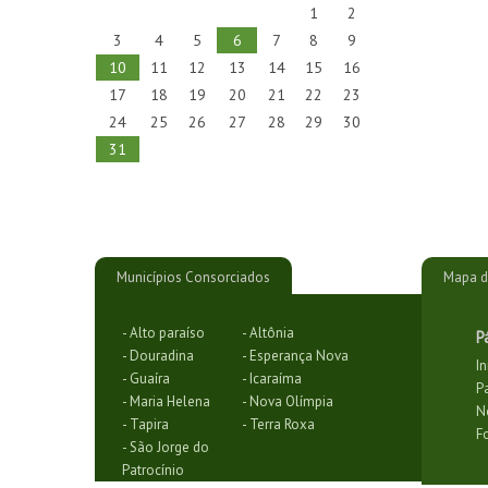
1
2
3
4
5
6
7
8
9
10
11
12
13
14
15
16
17
18
19
20
21
22
23
24
25
26
27
28
29
30
31
Municípios Consorciados
Mapa d
- Alto paraíso
- Altônia
P
- Douradina
- Esperança Nova
In
- Guaíra
- Icaraíma
P
- Maria Helena
- Nova Olímpia
N
- Tapira
- Terra Roxa
F
- São Jorge do
Patrocínio