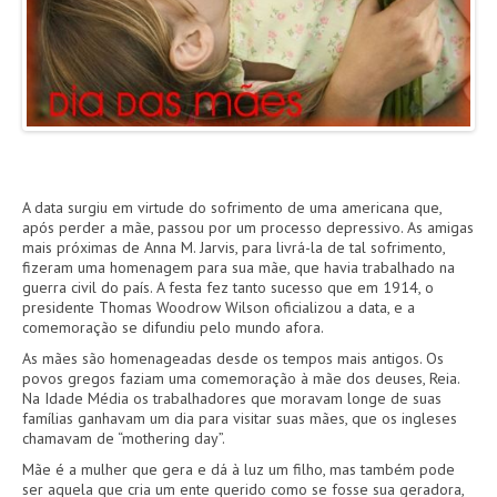
AGENDA
FOTOS
VÍDEOS
OUVIDORIA
A data surgiu em virtude do sofrimento de uma americana que,
após perder a mãe, passou por um processo depressivo. As amigas
mais próximas de Anna M. Jarvis, para livrá-la de tal sofrimento,
REDES SOCIAIS
fizeram uma homenagem para sua mãe, que havia trabalhado na
guerra civil do país. A festa fez tanto sucesso que em 1914, o
FACEBOOK
presidente Thomas Woodrow Wilson oficializou a data, e a
comemoração se difundiu pelo mundo afora.
TWITTER
As mães são homenageadas desde os tempos mais antigos. Os
povos gregos faziam uma comemoração à mãe dos deuses, Reia.
Na Idade Média os trabalhadores que moravam longe de suas
famílias ganhavam um dia para visitar suas mães, que os ingleses
chamavam de “mothering day”.
Mãe é a mulher que gera e dá à luz um filho, mas também pode
ser aquela que cria um ente querido como se fosse sua geradora,