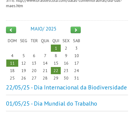
SITE: http://www.brasilescola.com/datas-comemorativas/dia-das-
maes.htm
MAIO/ 2025
DOM
SEG
TER
QUA
QUI
SEX
SAB
1
2
3
4
5
6
7
8
9
10
11
12
13
14
15
16
17
18
19
20
21
22
23
24
25
26
27
28
29
30
31
22/05/25 - Dia Internacional da Biodiversidade
01/05/25 - Dia Mundial do Trabalho