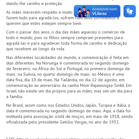
dando-lhe carinho e proteção.
As mães merecem respeito e muito amor de seus filhos, pois
fazem tudo para agradá-los, sofrem com seus sofrimentos e
querem que estes estejam sempre bem.
Com o passar dos anos, o dia das mães aqueceu o comércio de
todo o mundo, pois os filhos sempre compram presentes para
agradá-las e para agradecer toda forma de carinho e dedicação
que recebem ao longo da vida.
Nas diferentes localidades do mundo, a comemoração é feita em
dias diferentes. Na Noruega é comemorada no segundo domingo
de fevereiro; na África do Sul e Portugal, no primeiro domingo de
maio; na Suécia, no quarto domingo de maio; no México é uma
data fixa, dia 10 de maio. Na Tailândia, no dia 12 de agosto, em
comemoração ao aniversário da rainha Mom Rajawongse Sirikit. Em
Israel não existe um dia próprio para as mães, mas sim um dia para
a família.
No Brasil, assim como nos Estados Unidos, Japão, Turquia e Itália, a
data é comemorada no segundo domingo de maio. Aqui, a data foi
instituída pela associação cristã de moços, em maio de 1918, sendo
oficializada pelo presidente Getúlio Vargas, no ano de 1932.