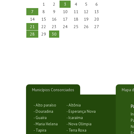
1
2
3
4
5
6
7
8
9
10
11
12
13
14
15
16
17
18
19
20
21
22
23
24
25
26
27
28
29
30
Municípios Consorciados
Mapa d
- Alto paraíso
- Altônia
P
- Douradina
- Esperança Nova
In
- Guaíra
- Icaraíma
P
- Maria Helena
- Nova Olímpia
N
- Tapira
- Terra Roxa
F