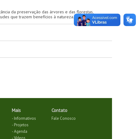
tância da preservação das árvores e das florestas,
udes que trazem benefícios à natureza.
Mais
Contato
- Informativos
Fale Conosco
- Projetos
- Agenda
- Vídeos