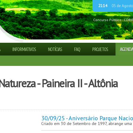
21:14
05 de Agost
Concurso Público - CORI
Guia explica Código Flor
Processo Seletivo Simpli
ADETUR CAMINHO DAS 
Processo Seletivo Simpli
A
INFORMATIVOS
NOTÍCIAS
FAQ
PROJETOS
AGEND
Processo Seletivo Simpli
tureza - Paineira II - Altônia
30/09/25 - Aniversário Parque Nacio
Criado em 30 de Setembro de 1997, abrange uma d