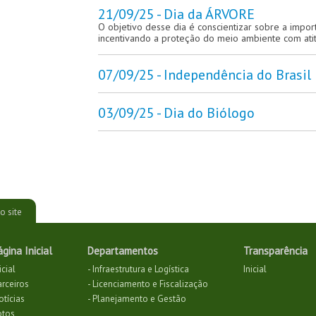
21/09/25 - Dia da ÁRVORE
O objetivo desse dia é conscientizar sobre a impor
incentivando a proteção do meio ambiente com atit
07/09/25 - Independência do Brasil
03/09/25 - Dia do Biólogo
o site
ágina Inicial
Departamentos
Transparência
icial
- Infraestrutura e Logística
Inicial
arceiros
- Licenciamento e Fiscalização
otícias
- Planejamento e Gestão
otos