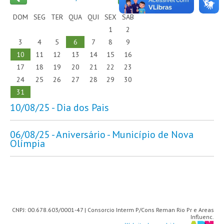
DOM
SEG
TER
QUA
QUI
SEX
SAB
AGENDA
1
2
3
4
5
6
7
8
9
FOTOS
10
11
12
13
14
15
16
VÍDEOS
17
18
19
20
21
22
23
24
25
26
27
28
29
30
OUVIDORIA
31
10/08/25 - Dia dos Pais
REDES SOCIAIS
06/08/25 - Aniversário - Município de Nova
FACEBOOK
Olímpia
TWITTER
CNPJ: 00.678.603/0001-47 | Consorcio Interm P/Cons Reman Rio Pr e Areas
Influenc.