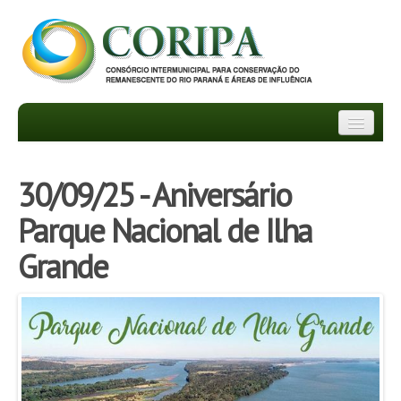
INSTITUCIONAL
30/09/25 - Aniversário
DEPARTAMENTOS
Parque Nacional de Ilha
TRANSPARÊNCIA
Grande
INFORMATIVOS
NOTÍCIAS
FAQ
PROJETOS