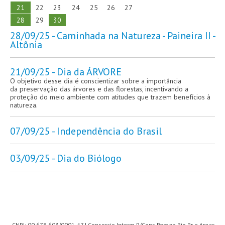
21
22
23
24
25
26
27
28
29
30
28/09/25 - Caminhada na Natureza - Paineira II -
Altônia
21/09/25 - Dia da ÁRVORE
O objetivo desse dia é conscientizar sobre a importância
da preservação das árvores e das florestas, incentivando a
proteção do meio ambiente com atitudes que trazem benefícios à
natureza.
07/09/25 - Independência do Brasil
03/09/25 - Dia do Biólogo
CNPJ: 00.678.603/0001-47 | Consorcio Interm P/Cons Reman Rio Pr e Areas