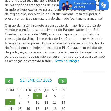
que entrelaça suas margens pelas terras que são abrigo para mais
de 80 espécies ameaçadas de extinção. O arquipélago de Ilha
Grande é, hoje, exclusivo para a fauna e a flora, habitantes naturais
da região que, sob o título de Parque Nacional, visa recuperar e
preservar as riquezas naturais do chamado “pantanal paranaense”.
O início da história remete à construção da maior hidrelétrica do
mundo e o então desaparecimento do Parque Nacional de Sete
Quedas, na década de 1980, e tem seu ápice com o projeto de
construção da Usina Hidrelétrica de Ilha Grande – que mais tarde
ficaria apenas no papel. A situação das terras à beira do trecho do
rio Paraná em que hoje se encontra o PNIG estava em estado de
degradação, e precisava de uma proteção ambiental significativa
para que suas riquezas não corressem o risco de desaparecer, sob
as ameaças do contexto históri...
Texto na Integra
SETEMBRO/ 2025
DOM
SEG
TER
QUA
QUI
SEX
SAB
1
2
3
4
5
6
7
8
9
10
11
12
13
14
15
16
17
18
19
20