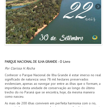
AGENDA
FOTOS
VÍDEOS
OUVIDORIA
REDES SOCIAIS
PARQUE NACIONAL DE ILHA GRANDE - O Livro
FACEBOOK
Por Clarissa H. Rocha
TWITTER
Conhecer o Parque Nacional de Ilha Grande é estar imerso no real
significado de natureza: seus 78 mil hectares preservados
evidenciam, apenas ao navegar por entre as ilhas que o formam, a
importância desta unidade de conservação ao longo do último
trecho do rio Paraná que se encontra, hoje, da mesma maneira
como nasceu.
As mais de 200 ilhas convivem em perfeita harmonia com o rio,