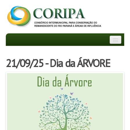
INSTITUCIONAL
21/09/25 - Dia da ÁRVORE
DEPARTAMENTOS
TRANSPARÊNCIA
INFORMATIVOS
NOTÍCIAS
FAQ
PROJETOS