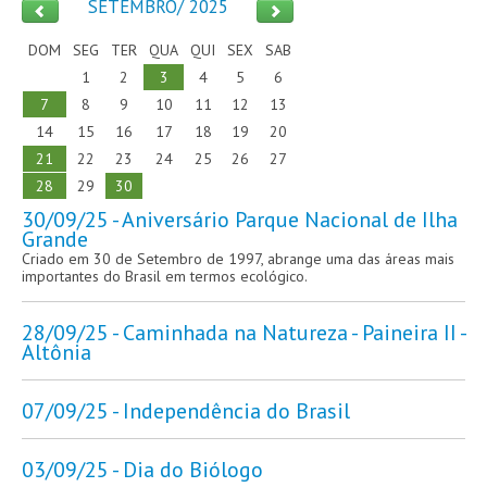
SETEMBRO/ 2025
DOM
SEG
TER
QUA
QUI
SEX
SAB
1
2
3
4
5
6
7
8
9
10
11
12
13
14
15
16
17
18
19
20
21
22
23
24
25
26
27
28
29
30
30/09/25 - Aniversário Parque Nacional de Ilha
Grande
Criado em 30 de Setembro de 1997, abrange uma das áreas mais
importantes do Brasil em termos ecológico.
28/09/25 - Caminhada na Natureza - Paineira II -
Altônia
07/09/25 - Independência do Brasil
03/09/25 - Dia do Biólogo