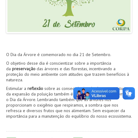
AGENDA
FOTOS
VÍDEOS
OUVIDORIA
O Dia da Árvore é comemorado no dia 21 de Setembro.
O objetivo desse dia é conscientizar sobre a importância
da
preservação
das árvores e das florestas, incentivando a
REDES SOCIAIS
proteção do meio ambiente com atitudes que trazem benefícios à
natureza.
FACEBOOK
Estimular a
reflexão
sobre as consequências do desmatamento e
da expansão da poluição também é uma boa forma de comemorar
TWITTER
o Dia da Árvore. Lembrando também que as árvores nos
proporcionam o oxigênio que respiramos, a sombra que nos
refresca e diversos frutos que nos alimentam. Sem esquecer da
importância para a manutenção do equilíbrio do nosso ecossistema.