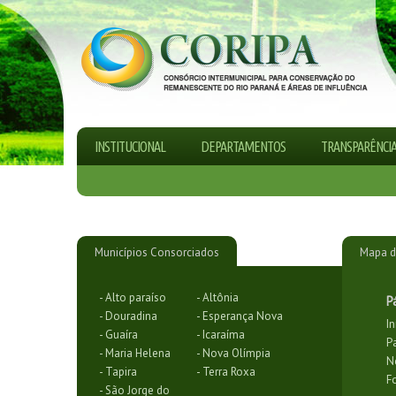
INSTITUCIONAL
DEPARTAMENTOS
TRANSPARÊNCI
Municípios Consorciados
Mapa d
- Alto paraíso
- Altônia
P
- Douradina
- Esperança Nova
In
- Guaíra
- Icaraíma
P
- Maria Helena
- Nova Olímpia
N
- Tapira
- Terra Roxa
F
- São Jorge do