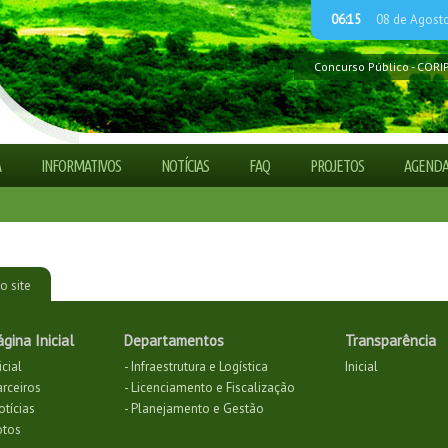
06:15
08 de Agost
Concurso Público - CORI
Guia explica Código Flor
Processo Seletivo Simpli
ADETUR CAMINHO DAS 
Processo Seletivo Simpli
A
INFORMATIVOS
NOTÍCIAS
FAQ
PROJETOS
AGEND
Processo Seletivo Simpli
o site
ágina Inicial
Departamentos
Transparência
icial
- Infraestrutura e Logística
Inicial
arceiros
- Licenciamento e Fiscalização
otícias
- Planejamento e Gestão
otos