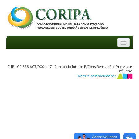
INSTITUCIONAL
CNPJ: 00.678.603/0001-47 | Consorcio Interm P/Cons Reman Rio Pr e Areas
DEPARTAMENTOS
Influenc.
Website desenvolvido por
TRANSPARÊNCIA
INFORMATIVOS
NOTÍCIAS
FAQ
PROJETOS