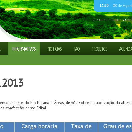
11:10
08 de Agos
Concurso Público - CORI
Guia explica Código Flor
Processo Seletivo Simpli
ADETUR CAMINHO DAS 
Processo Seletivo Simpli
Processo Seletivo Simpli
A
INFORMATIVOS
NOTÍCIAS
FAQ
PROJETOS
AGEND
A 2013
emanescente do Rio Paraná e Áreas, dispõe sobre a autorização da abertu
da confecção deste Edital.