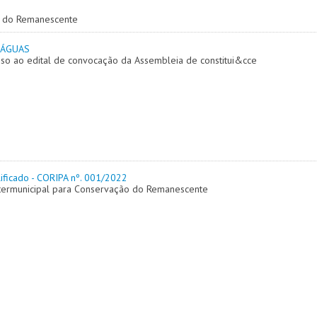
o do Remanescente
 ÁGUAS
sso ao edital de convocação da Assembleia de constitui&cce
ificado - CORIPA nº. 001/2022
ntermunicipal para Conservação do Remanescente