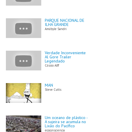
PARQUE NACIONAL DE
ILHA GRANDE
Amábyle Sandri
Verdade Inconveniente
Al Gore Trailer
Legendado
Cássio Alff
MAN
Steve Cutts
Um oceano de plástico -
A sujeira se acumula no
Lixão do Pacífico
ecoconsciencia