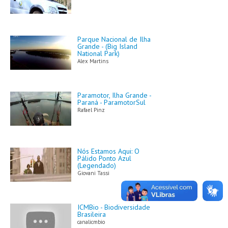
AGENDA
Parque Nacional de Ilha
FOTOS
Grande - (Big Island
National Park)
Alex Martins
VÍDEOS
OUVIDORIA
Paramotor, Ilha Grande -
Paraná - ParamotorSul
Rafael Pinz
REDES SOCIAIS
FACEBOOK
Nós Estamos Aqui: O
TWITTER
Pálido Ponto Azul
(Legendado)
Giovani Tassi
ICMBio - Biodiversidade
Brasileira
canalicmbio