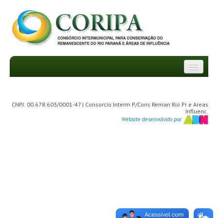
INSTITUCIONAL
CNPJ: 00.678.603/0001-47 | Consorcio Interm P/Cons Reman Rio Pr e Areas
DEPARTAMENTOS
Influenc.
Website desenvolvido por
TRANSPARÊNCIA
INFORMATIVOS
NOTÍCIAS
FAQ
PROJETOS