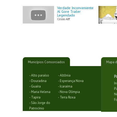
Verdade Inconveniente
Al Gore Trailer
Legendado
Cássio Alff
Municípios Consorciados
Mapa d
- Alto paraíso
- Altônia
P
- Douradina
- Esperança Nova
In
- Guaíra
- Icaraíma
P
- Maria Helena
- Nova Olímpia
N
- Tapira
- Terra Roxa
F
- São Jorge do
Patrocínio