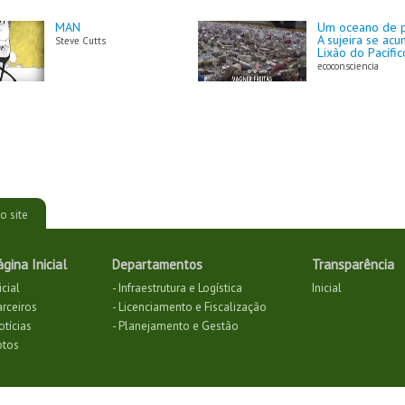
MAN
Um oceano de pl
A sujeira se ac
Steve Cutts
Lixão do Pacífic
ecoconsciencia
o site
ágina Inicial
Departamentos
Transparência
icial
- Infraestrutura e Logística
Inicial
arceiros
- Licenciamento e Fiscalização
otícias
- Planejamento e Gestão
otos