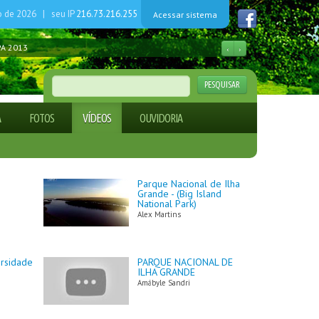
o de 2026 | seu IP
216.73.216.255
Acessar sistema
PA 2013
‹
›
estal para produtores rurais
ficado - CORIPA nº. 001/2022
PESQUISAR
ÁGUAS
ficado - CORIPA n.º 001/2024
A
FOTOS
VÍDEOS
OUVIDORIA
ficado - CORIPA n.º 001/2026
Parque Nacional de Ilha
Grande - (Big Island
National Park)
Alex Martins
ersidade
PARQUE NACIONAL DE
ILHA GRANDE
Amábyle Sandri