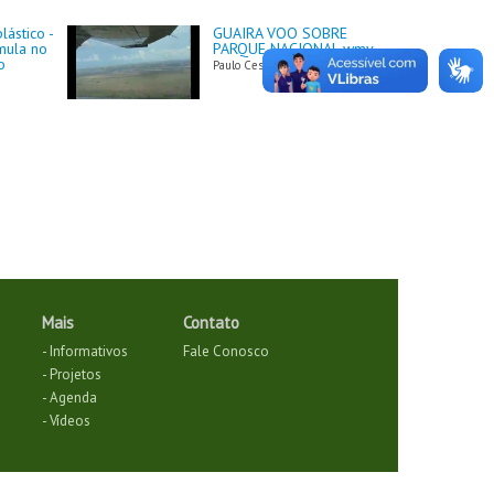
ástico -
GUAIRA VOO SOBRE
umula no
PARQUE NACIONAL.wmv
o
Paulo Cesar Proenca
Mais
Contato
- Informativos
Fale Conosco
- Projetos
- Agenda
- Vídeos