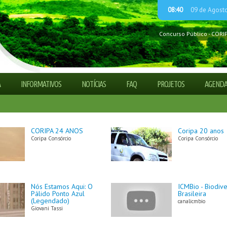
08:40
09 de Agost
Concurso Público - CORI
Guia explica Código Flor
Processo Seletivo Simpli
ADETUR CAMINHO DAS 
Processo Seletivo Simpli
A
INFORMATIVOS
NOTÍCIAS
FAQ
PROJETOS
AGEND
Processo Seletivo Simpli
CORIPA 24 ANOS
Coripa 20 anos
Coripa Consórcio
Coripa Consórcio
Nós Estamos Aqui: O
ICMBio - Biodiv
Pálido Ponto Azul
Brasileira
(Legendado)
canalicmbio
Giovani Tassi