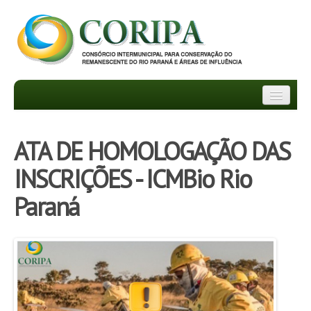
INSTITUCIONAL
ATA DE HOMOLOGAÇÃO DAS
DEPARTAMENTOS
INSCRIÇÕES - ICMBio Rio
TRANSPARÊNCIA
Paraná
INFORMATIVOS
NOTÍCIAS
FAQ
PROJETOS