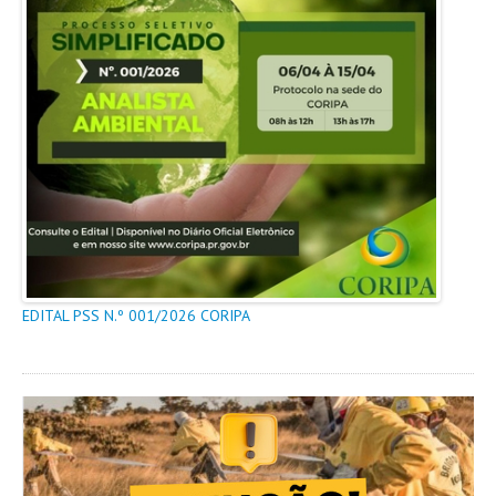
AGENDA
FOTOS
VÍDEOS
OUVIDORIA
REDES SOCIAIS
FACEBOOK
EDITAL PSS N.º 001/2026 CORIPA
TWITTER