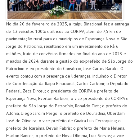
AGENDA
No dia 20 de fevereiro de 2025, a Itaipu Binacional fez a entrega
FOTOS
de 13 veículos 100% elétricos ao CORIPA, além de 7,5 km de
pavimentação rural para os municípios de Esperança Nova e São
VÍDEOS
Jorge do Patrocínio, resultando em um investimento de R$ 6
milhões, fruto de convênios firmados no final do ano de 2023 e
OUVIDORIA
meados de 2024, durante a gestão do ex-prefeito de São Jorge do
Patrocínio e ex-presidente do Consórcio, José Carlos Baraldi. O
REDES SOCIAIS
evento contou com a presença de lideranças, incluindo o Diretor
de Coordenação da Itaipu Binacional, Carlos Carboni; o Deputado
FACEBOOK
Federal, Zeca Dirceu; o presidente do CORIPA e prefeito de
TWITTER
Esperança Nova, Everton Barbieri; o vice-presidente do CORIPA e
prefeito de São Jorge do Patrocínio, Ronaldo Tinti; o prefeito de
Altônia, Diego Jardim Pergo; o prefeito de Douradina, Oberdam
José de Oliveira; o vice-prefeito de Guaíra Luis Ferroquina; o
prefeito de Icaraíma, Devair Fabris; o prefeito de Maria Helena,
Marlon Rancer; o prefeito de Nova Olímpia, Luiz Sorvos; a vice-