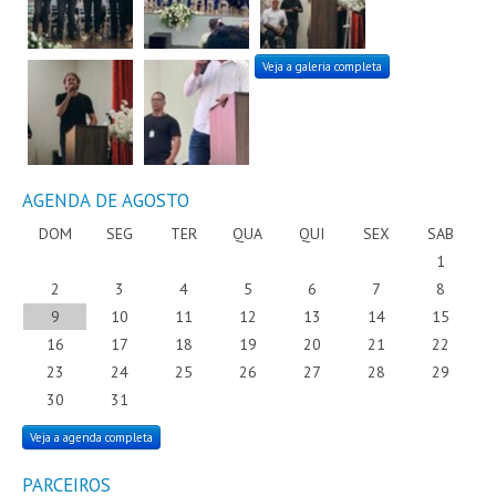
Veja a galeria completa
AGENDA DE AGOSTO
DOM
SEG
TER
QUA
QUI
SEX
SAB
1
2
3
4
5
6
7
8
9
10
11
12
13
14
15
16
17
18
19
20
21
22
23
24
25
26
27
28
29
30
31
Veja a agenda completa
PARCEIROS