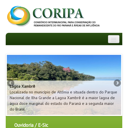
INSTITUCIONAL
DEPARTAMENTOS
TRANSPARÊNCIA
Pa
Lagoa Xambrê
Lo
INFORMATIVOS
ão
Localizada no município de Altônia e situada dentro do Parque
Na
ue
Nacional de Ilha Grande a Lagoa Xambrê é a maior lagoa de
da
NOTÍCIAS
m
água doce marginal do estado do Paraná e a segunda maior
se
do Brasil.
pe
FAQ
Ouvidoria / E-Sic
PROJETOS