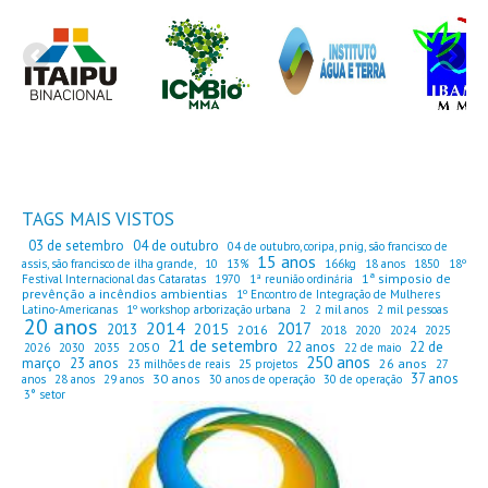
TAGS MAIS VISTOS
03 de setembro
04 de outubro
04 de outubro, coripa, pnig, são francisco de
15 anos
assis, são francisco de ilha grande,
10
13%
166kg
18 anos
1850
18º
1ª simposio de
Festival Internacional das Cataratas
1970
1ª reunião ordinária
prevênção a incêndios ambientias
1º Encontro de Integração de Mulheres
Latino-Americanas
1º workshop arborização urbana
2
2 mil anos
2 mil pessoas
20 anos
2014
2017
2015
2013
2016
2018
2020
2024
2025
21 de setembro
22 anos
22 de
2050
2026
2030
2035
22 de maio
250 anos
março
23 anos
26 anos
23 milhões de reais
25 projetos
27
37 anos
30 anos
anos
28 anos
29 anos
30 anos de operação
30 de operação
3° setor