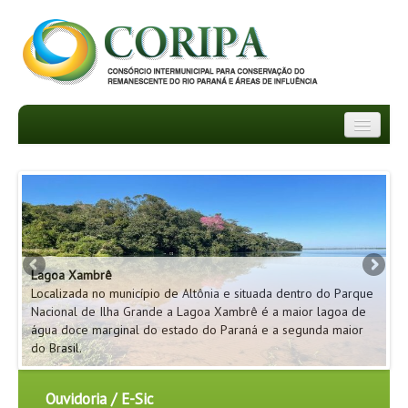
INSTITUCIONAL
DEPARTAMENTOS
TRANSPARÊNCIA
Pa
Lagoa Xambrê
Lo
INFORMATIVOS
ão
Localizada no município de Altônia e situada dentro do Parque
Na
ue
Nacional de Ilha Grande a Lagoa Xambrê é a maior lagoa de
da
NOTÍCIAS
m
água doce marginal do estado do Paraná e a segunda maior
se
do Brasil.
pe
FAQ
Ouvidoria / E-Sic
PROJETOS