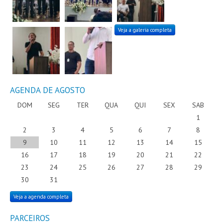
Veja a galeria completa
AGENDA DE AGOSTO
DOM
SEG
TER
QUA
QUI
SEX
SAB
1
2
3
4
5
6
7
8
9
10
11
12
13
14
15
16
17
18
19
20
21
22
23
24
25
26
27
28
29
30
31
Veja a agenda completa
PARCEIROS