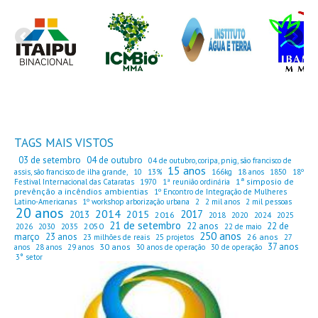
TAGS MAIS VISTOS
03 de setembro
04 de outubro
04 de outubro, coripa, pnig, são francisco de
15 anos
assis, são francisco de ilha grande,
10
13%
166kg
18 anos
1850
18º
1ª simposio de
Festival Internacional das Cataratas
1970
1ª reunião ordinária
prevênção a incêndios ambientias
1º Encontro de Integração de Mulheres
Latino-Americanas
1º workshop arborização urbana
2
2 mil anos
2 mil pessoas
20 anos
2014
2017
2015
2013
2016
2018
2020
2024
2025
21 de setembro
22 anos
22 de
2050
2026
2030
2035
22 de maio
250 anos
março
23 anos
26 anos
23 milhões de reais
25 projetos
27
37 anos
30 anos
anos
28 anos
29 anos
30 anos de operação
30 de operação
3° setor